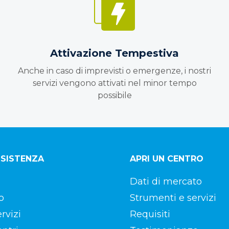
Attivazione Tempestiva
Anche in caso di imprevisti o emergenze, i nostri
servizi vengono attivati nel minor tempo
possibile
SSISTENZA
APRI UN CENTRO
Dati di mercato
o
Strumenti e servizi
ervizi
Requisiti