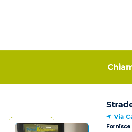
Chiam
Strade
Via C
Fornisce 