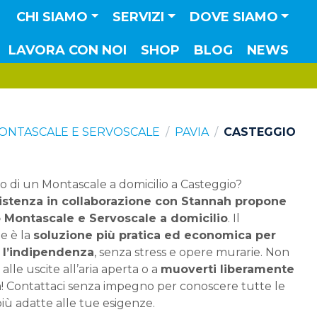
CHI SIAMO
SERVIZI
DOVE SIAMO
LAVORA CON NOI
SHOP
BLOG
NEWS
ONTASCALE E SERVOSCALE
PAVIA
CASTEGGIO
o di un Montascale a domicilio a Casteggio?
istenza in collaborazione con Stannah propone
io Montascale e Servoscale a domicilio
. Il
e è la
soluzione più pratica ed economica per
ti l’indipendenza
, senza stress e opere murarie. Non
alle uscite all’aria aperta o a
muoverti liberamente
a! Contattaci senza impegno per conoscere tutte le
più adatte alle tue esigenze.