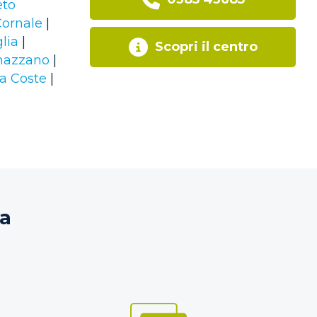
to
ornale
|
lia
|
Scopri il centro
nazzano
|
a Coste
|
za