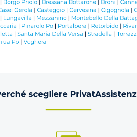
|
Borgo Priolo
|
Bressana Bottarone
|
Broni
|
Canne
Casei Gerola
|
Casteggio
|
Cervesina
|
Cigognola
|
C
|
Lungavilla
|
Mezzanino
|
Montebello Della Battag
ccaria
|
Pinarolo Po
|
Portalbera
|
Retorbido
|
Riva
letta
|
Santa Maria Della Versa
|
Stradella
|
Torrazz
rrua Po
|
Voghera
erché scegliere PrivatAssisten