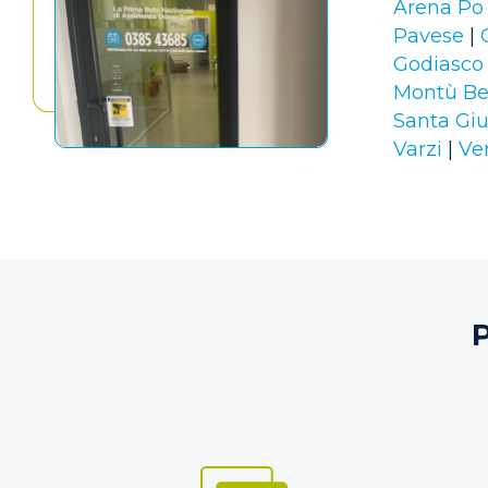
Arena Po
Pavese
|
Godiasco
Montù Be
Santa Giu
Varzi
|
Ve
P