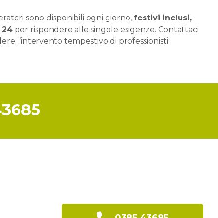
eratori sono disponibili ogni giorno,
festivi inclusi,
 24
per rispondere alle singole esigenze. Contattaci
dere l’intervento tempestivo di professionisti
43685
0385 43685