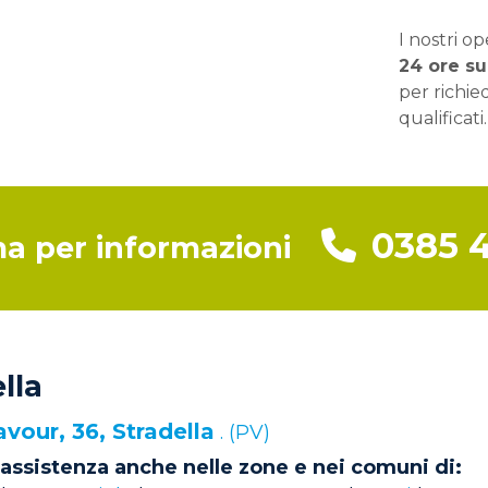
I nostri op
24 ore su
per richie
qualificati.
0385 
a per informazioni
lla
avour, 36, Stradella
. (PV)
assistenza anche nelle zone e nei comuni di: