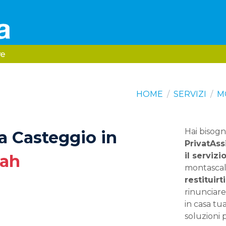
HOME
SERVIZI
M
Hai bisogn
a Casteggio in
PrivatAss
il serviz
nah
montascal
restituir
rinunciare 
in casa tu
soluzioni 